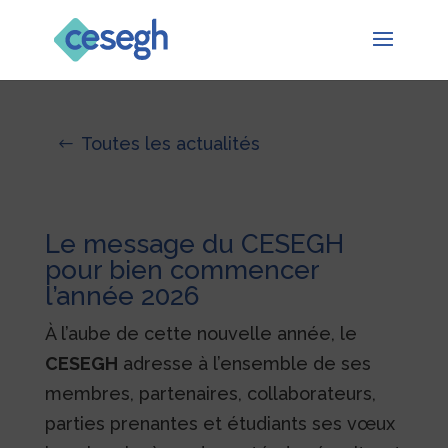
Toutes les actualités
Le message du CESEGH
pour bien commencer
l’année 2026
À l’aube de cette nouvelle année, le
CESEGH
adresse à l’ensemble de ses
membres, partenaires, collaborateurs,
parties prenantes et étudiants ses vœux