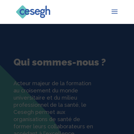
Qui sommes-nous ?
Acteur majeur de la formation
au croisement du monde
universitaire et du milieu
professionnel de la santé, le
Cesegh permet aux
organisations de santé de
former leurs collaborateurs en
accédant à l’excellence