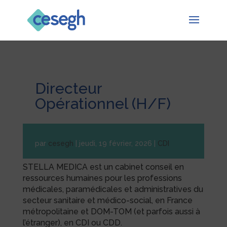
Directeur
Opérationnel (H/F)
par
cesegh
|
jeudi, 19 février, 2026
|
CDI
STELLA MEDICA est un cabinet conseil en
ressources humaines pour les professions
médicales, paramédicales et administratives du
secteur sanitaire et médico-social, en France
métropolitaine et DOM-TOM (et parfois aussi à
l’étranger), en CDI ou CDD.