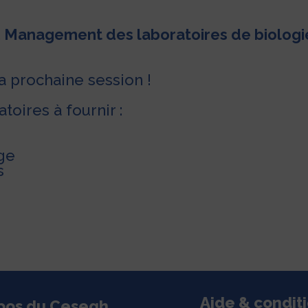
. Management des laboratoires de biologi
a prochaine session !
atoires à fournir :
rge
s
Aide & condit
pos du Cesegh