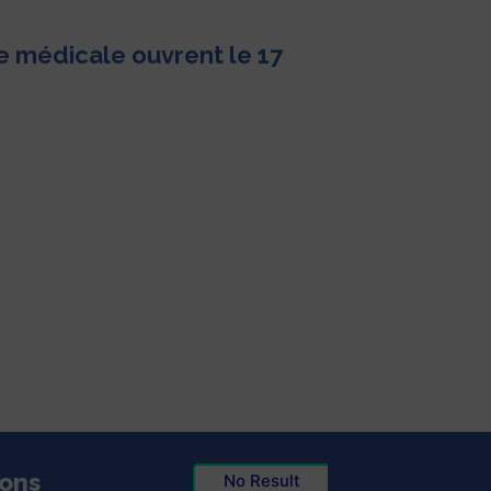
e médicale ouvrent le 17
ions
No Result